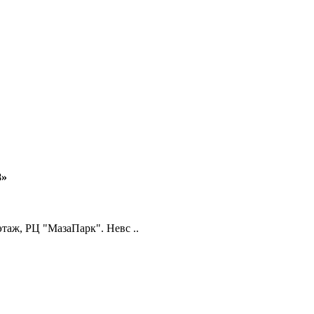
8»
 этаж, РЦ "МазаПарк". Невс ..