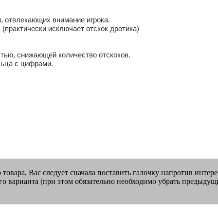
, отвлекающих внимание игрока.
 (практически исключает отскок дротика)
стью, снижающей количество отскоков.
льца с цифрами.
о товара, Вас следует сначала поставить галочку напротив интер
го варианта (при этом обязательно необходимо убрать предыдущ