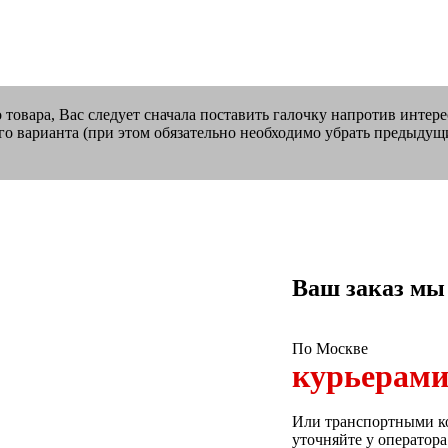
о товара, Вас следует сначала поставить галочку напротив интер
го варианта (при этом обязательно необходимо убрать предыдущ
Ваш заказ мы
По Москве
курьерам
Или транспортными ко
уточняйте у оператора