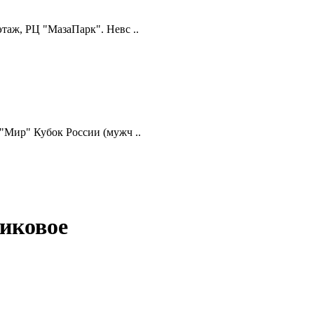
 этаж, РЦ "МазаПарк". Невс ..
 "Мир" Кубок России (мужч ..
иковое