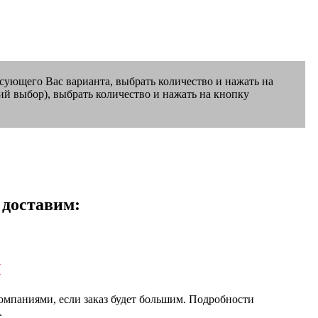
есующего Вас варианта, выбрать количество и нажать на
ий выбор), выбрать количество и нажать на кнопку
 доставим:
и
мпаниями, если заказ будет большим. Подробности
.