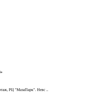
8»
 этаж, РЦ "МазаПарк". Невс ..