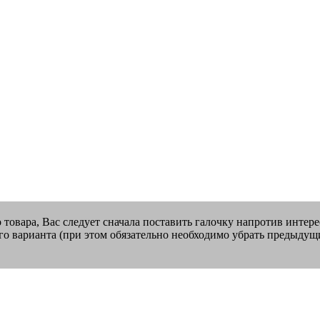
о товара, Вас следует сначала поставить галочку напротив интер
го варианта (при этом обязательно необходимо убрать предыдущ